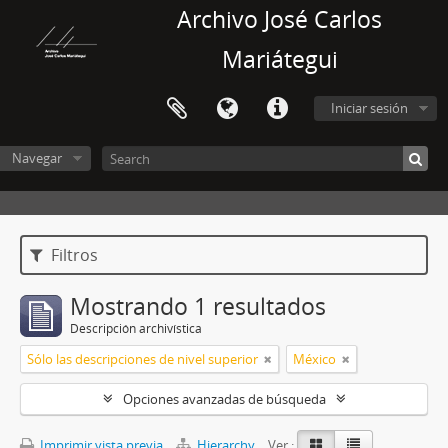
Archivo José Carlos
Mariátegui
Iniciar sesión
Navegar
Filtros
Mostrando 1 resultados
Descripción archivística
Sólo las descripciones de nivel superior
México
Opciones avanzadas de búsqueda
Imprimir vista previa
Hierarchy
Ver :