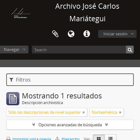
Archivo José Carlos
Mariátegui
Iniciar sesión
Navegar
Filtros
Mostrando 1 resultados
Descripción archivística
Sólo las descripciones de nivel superior
Norteamérica
Opciones avanzadas de búsqueda
Imprimir vista previa
Hierarchy
Ver :