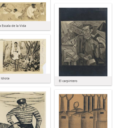
a Escala de la Vida
l Idiota
El carpintero