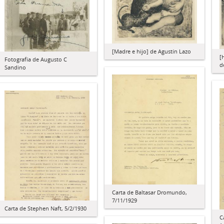
[Madre e hijo] de Agustín Lazo
[
Fotografía de Augusto C
d
Sandino
Carta de Baltasar Dromundo,
7/11/1929
Carta de Stephen Naft, 5/2/1930
C