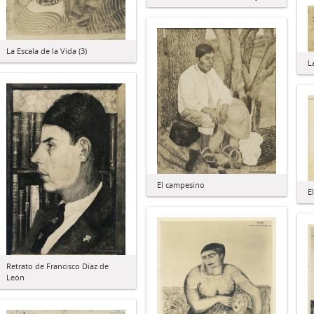
La Escala de la Vida (3)
L
El campesino
E
Retrato de Francisco Díaz de
León