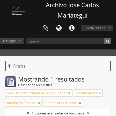
Archivo José Carlos
Mariátegui
Iniciar sesión
Navegar
Filtros
Mostrando 1 resultados
Descripción archivística
Sólo las descripciones de nivel superior
Norteamérica
Ideologías Políticas
Con objetos digitales
Opciones avanzadas de búsqueda