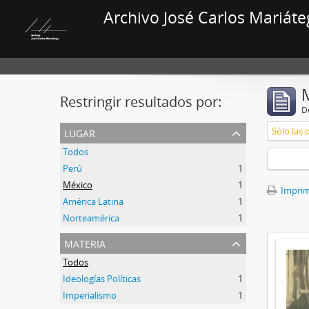
Archivo José Carlos Mariáte
Restringir resultados por:
De
lugar
Sólo las 
Todos
Perú
1
México
1
Imprimi
América Latina
1
Norteamérica
1
materia
Todos
Ideologías Políticas
1
Imperialismo
1