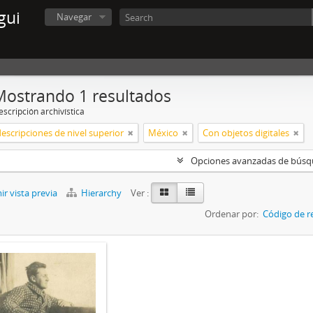
gui
Navegar
Mostrando 1 resultados
scripción archivística
descripciones de nivel superior
México
Con objetos digitales
Opciones avanzadas de bús
r vista previa
Hierarchy
Ver :
Ordenar por:
Código de r