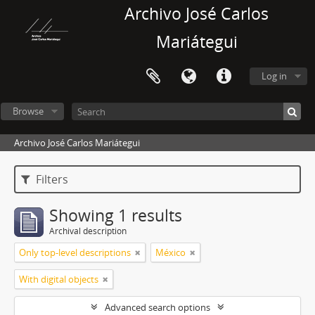
Archivo José Carlos
Mariátegui
Log in
Browse
Archivo José Carlos Mariátegui
Filters
Showing 1 results
Archival description
Only top-level descriptions
México
With digital objects
Advanced search options