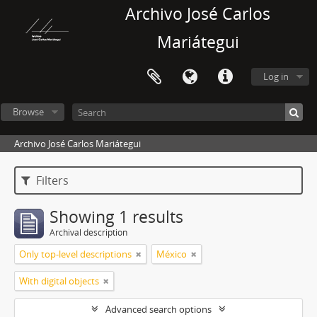
Archivo José Carlos
Mariátegui
Log in
Browse
Archivo José Carlos Mariátegui
Filters
Showing 1 results
Archival description
Only top-level descriptions
México
With digital objects
Advanced search options