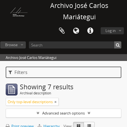
Archivo José Carlos
Mariátegui
Log in
Browse
Archivo José Carlos Mariátegui
Filters
Showing 7 results
Archival description
Only top-level descriptions
Advanced search options
Print preview
Hierarchy
View: