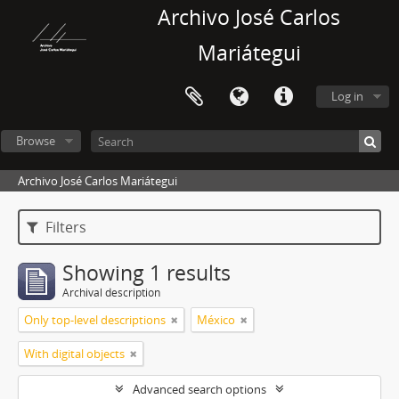
Archivo José Carlos
Mariátegui
Log in
Browse
Archivo José Carlos Mariátegui
Filters
Showing 1 results
Archival description
Only top-level descriptions
México
With digital objects
Advanced search options