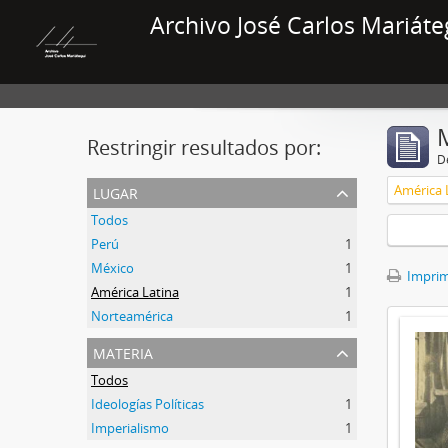
Archivo José Carlos Mariáte
Restringir resultados por:
De
lugar
América 
Todos
Perú
1
México
1
Imprimi
América Latina
1
Norteamérica
1
materia
Todos
Ideologías Políticas
1
Imperialismo
1