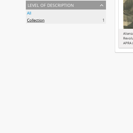
level of description
All
Collection
1
Alianz
Revol
APRA (