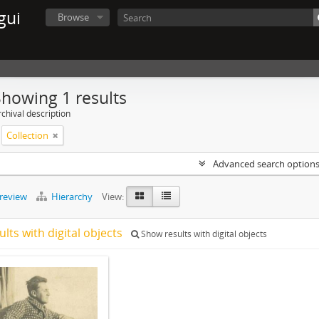
gui
Browse
Showing 1 results
chival description
Collection
Advanced search option
preview
Hierarchy
View:
ults with digital objects
Show results with digital objects