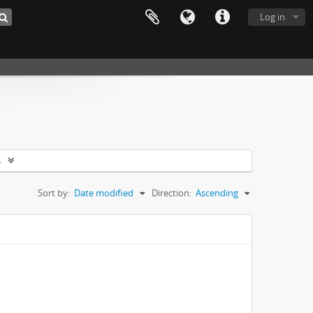
Log in
s
Sort by:
Date modified
Direction:
Ascending