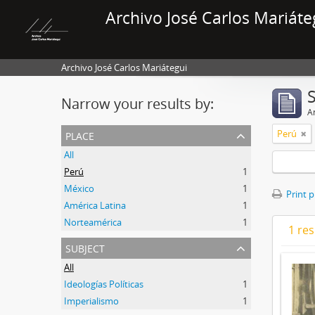
Archivo José Carlos Mariáte
Archivo José Carlos Mariátegui
Narrow your results by:
Ar
place
Perú
All
Perú
1
México
1
Print 
América Latina
1
Norteamérica
1
1 res
subject
All
Ideologías Políticas
1
Imperialismo
1