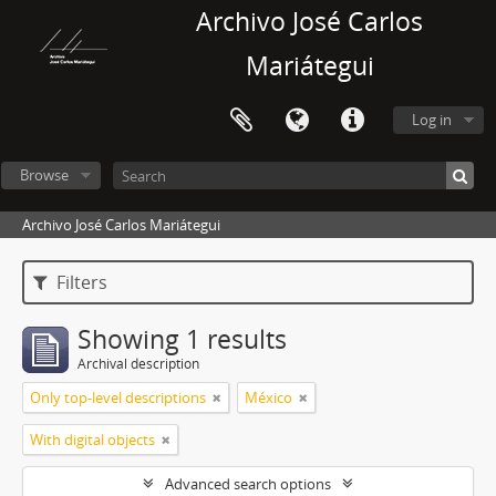
Archivo José Carlos
Mariátegui
Log in
Browse
Archivo José Carlos Mariátegui
Filters
Showing 1 results
Archival description
Only top-level descriptions
México
With digital objects
Advanced search options