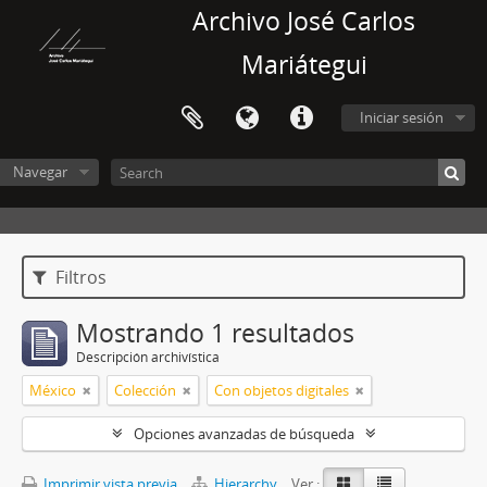
Archivo José Carlos
Mariátegui
Iniciar sesión
Navegar
Filtros
Mostrando 1 resultados
Descripción archivística
México
Colección
Con objetos digitales
Opciones avanzadas de búsqueda
Imprimir vista previa
Hierarchy
Ver :