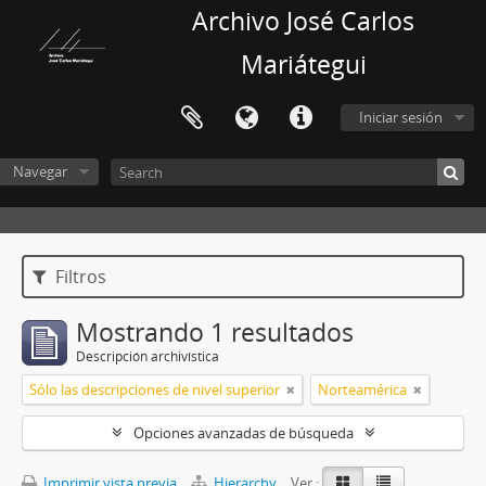
Archivo José Carlos
Mariátegui
Iniciar sesión
Navegar
Filtros
Mostrando 1 resultados
Descripción archivística
Sólo las descripciones de nivel superior
Norteamérica
Opciones avanzadas de búsqueda
Imprimir vista previa
Hierarchy
Ver :