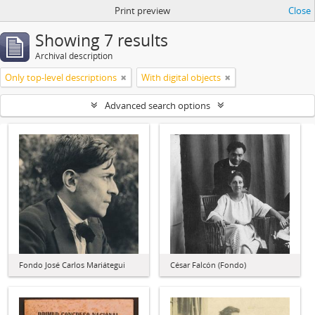
Print preview
Close
Showing 7 results
Archival description
Only top-level descriptions
With digital objects
Advanced search options
Fondo José Carlos Mariátegui
César Falcón (Fondo)