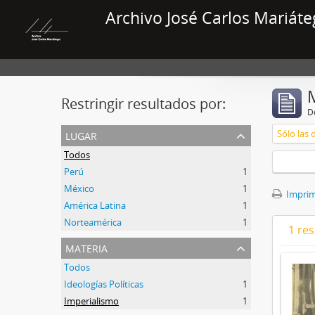
Archivo José Carlos Mariáte
Restringir resultados por:
De
lugar
Sólo las 
Todos
Perú
1
México
1
Imprimi
América Latina
1
Norteamérica
1
1 res
materia
Todos
Ideologías Políticas
1
Imperialismo
1