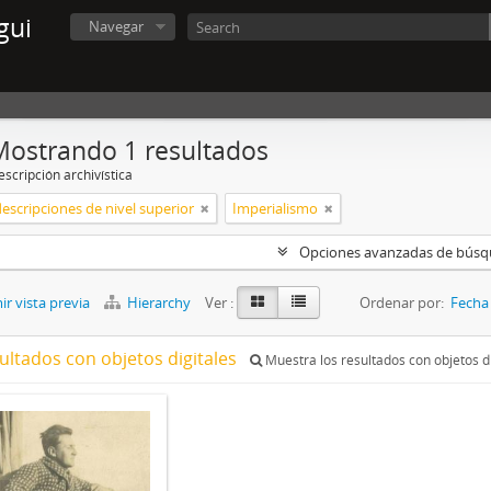
gui
Navegar
Mostrando 1 resultados
scripción archivística
descripciones de nivel superior
Imperialismo
Opciones avanzadas de bús
r vista previa
Hierarchy
Ver :
Ordenar por:
Fecha 
ultados con objetos digitales
Muestra los resultados con objetos di