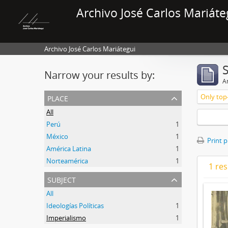
Archivo José Carlos Mariáte
Archivo José Carlos Mariátegui
Narrow your results by:
Ar
place
Only top-
All
Perú
1
México
1
Print 
América Latina
1
Norteamérica
1
1 res
subject
All
Ideologías Políticas
1
Imperialismo
1