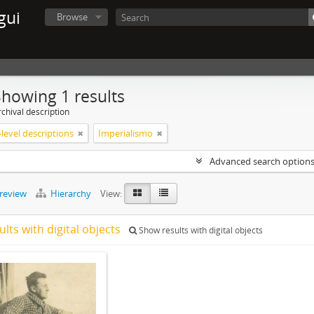
gui
Browse
Showing 1 results
chival description
level descriptions
Imperialismo
Advanced search option
preview
Hierarchy
View:
ults with digital objects
Show results with digital objects