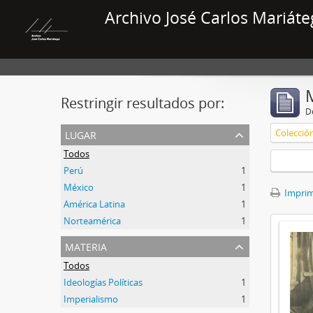
Archivo José Carlos Mariáte
Restringir resultados por:
De
lugar
Colecció
Todos
Perú
1
México
1
Imprimi
América Latina
1
Norteamérica
1
materia
Todos
Ideologías Políticas
1
Imperialismo
1