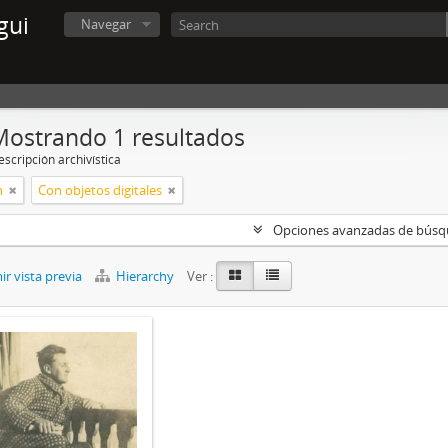
gui
Navegar
Mostrando 1 resultados
scripción archivística
n
Con objetos digitales
Opciones avanzadas de bús
r vista previa
Hierarchy
Ver :