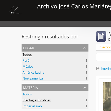
Archivo José Carlos Mariáte
Restringir resultados por:
De
lugar
Colecció
Todos
Perú
1
México
1
Imprimi
América Latina
1
Norteamérica
1
materia
Todos
Ideologías Políticas
1
Imperialismo
1