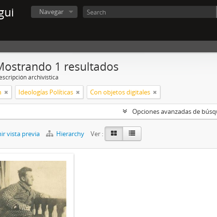
gui
Navegar
Mostrando 1 resultados
scripción archivística
n
Ideologías Políticas
Con objetos digitales
Opciones avanzadas de bús
r vista previa
Hierarchy
Ver :