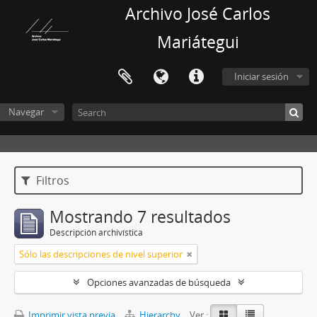
Archivo José Carlos
Mariátegui
Iniciar sesión
Navegar
Filtros
Mostrando 7 resultados
Descripción archivística
Sólo las descripciones de nivel superior
Opciones avanzadas de búsqueda
Imprimir vista previa
Hierarchy
Ver :