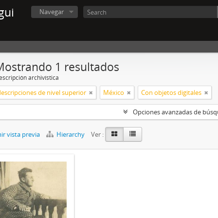
gui
Navegar
Mostrando 1 resultados
scripción archivística
descripciones de nivel superior
México
Con objetos digitales
Opciones avanzadas de bús
r vista previa
Hierarchy
Ver :