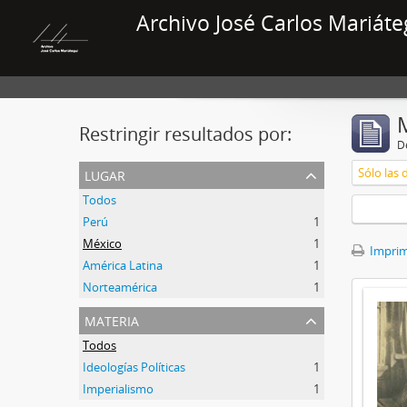
Archivo José Carlos Mariáte
Restringir resultados por:
De
lugar
Sólo las 
Todos
Perú
1
México
1
Imprimi
América Latina
1
Norteamérica
1
materia
Todos
Ideologías Políticas
1
Imperialismo
1