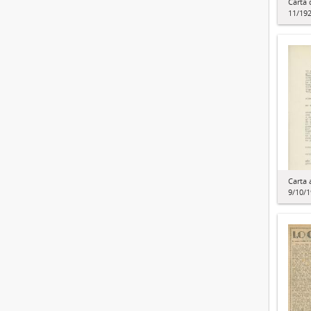
Carta 
11/19
Carta 
9/10/