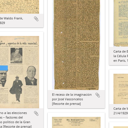
de Waldo Frank,
1929
Carta de 
la Célula
en París, 
El receso de la imaginación
por José Vasconcelos
[Recorte de prensa]
Carta de 
no a las elecciones
21/4/1929
as – factores del
o político de la Gran
a [Recorte de prensa]