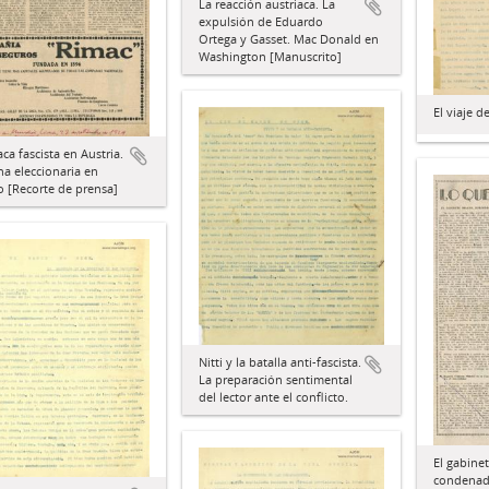
La reacción austriaca. La
expulsión de Eduardo
Ortega y Gasset. Mac Donald en
Washington [Manuscrito]
El viaje 
aca fascista en Austria.
ha eleccionaria en
 [Recorte de prensa]
Nitti y la batalla anti-fascista.
La preparación sentimental
del lector ante el conflicto.
El gabine
condenad