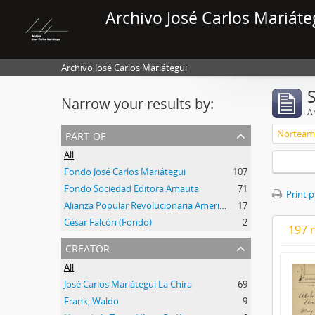
Archivo José Carlos Mariáte
Archivo José Carlos Mariátegui
Narrow your results by:
Ar
part of
Norteam
All
Fondo José Carlos Mariátegui
107
Fondo Sociedad Editora Amauta
71
Print 
Alianza Popular Revolucionaria Americana-APRA (Colección)
17
César Falcón (Fondo)
2
197 r
creator
All
José Carlos Mariátegui La Chira
69
Frank, Waldo
9