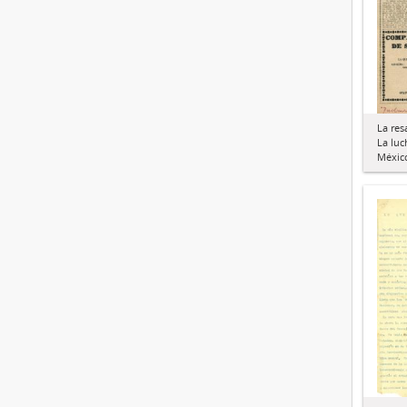
La res
La luc
México