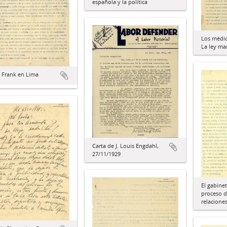
española y la política
Los médic
La ley mar
 Frank en Lima
Carta de J. Louis Engdahl,
27/11/1929
El gabinet
proceso d
relacione