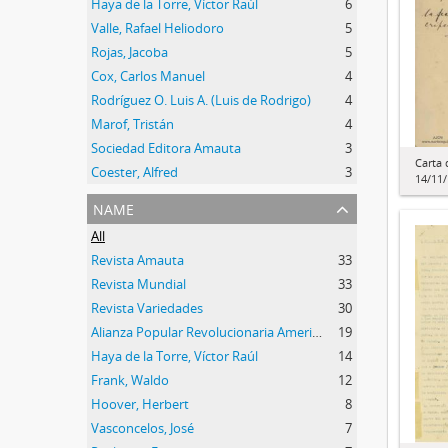
Haya de la Torre, Víctor Raúl
6
Valle, Rafael Heliodoro
5
Rojas, Jacoba
5
Cox, Carlos Manuel
4
Rodríguez O. Luis A. (Luis de Rodrigo)
4
Marof, Tristán
4
Sociedad Editora Amauta
3
Carta 
Coester, Alfred
3
14/11
name
All
Revista Amauta
33
Revista Mundial
33
Revista Variedades
30
Alianza Popular Revolucionaria Americana (APRA)
19
Haya de la Torre, Víctor Raúl
14
Frank, Waldo
12
Hoover, Herbert
8
Vasconcelos, José
7