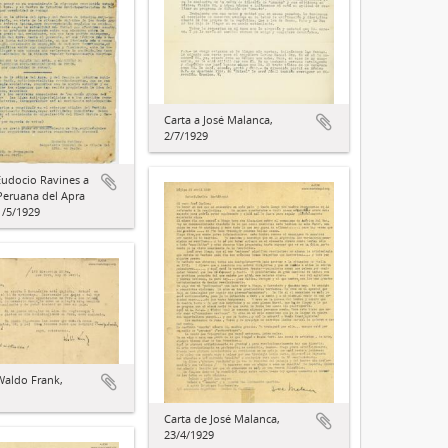
Carta a José Malanca,
2/7/1929
Eudocio Ravines a
 Peruana del Apra
1/5/1929
Waldo Frank,
Carta de José Malanca,
23/4/1929