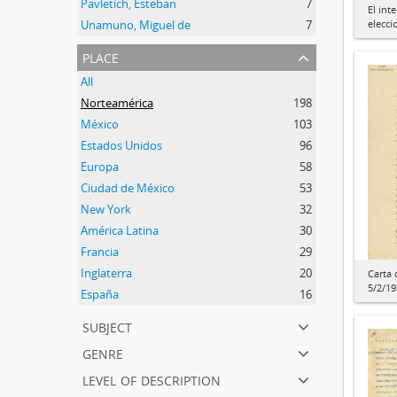
Pavletich, Esteban
7
El int
elecci
Unamuno, Miguel de
7
place
All
Norteamérica
198
México
103
Estados Unidos
96
Europa
58
Ciudad de México
53
New York
32
América Latina
30
Francia
29
Inglaterra
20
Carta 
5/2/19
España
16
subject
genre
level of description