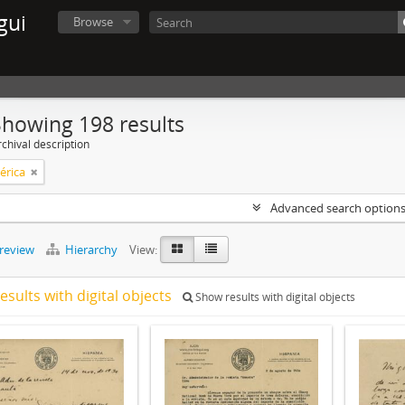
gui
Browse
Showing 198 results
chival description
érica
Advanced search option
preview
Hierarchy
View:
esults with digital objects
Show results with digital objects