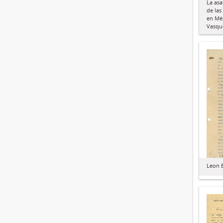
La asa
de las
en Méx
Vasqu
Leon B