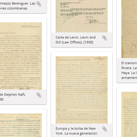
ermezzo Berenguer. Las
ones colombianas.
Carta de Levin, Levin and
Dill (Law Offices), [1930]
El tramon
Rivera. L
Haya. La l
armament
de Stephen Naft,
30
Europa y la bolsa de New
York. La nueva generación