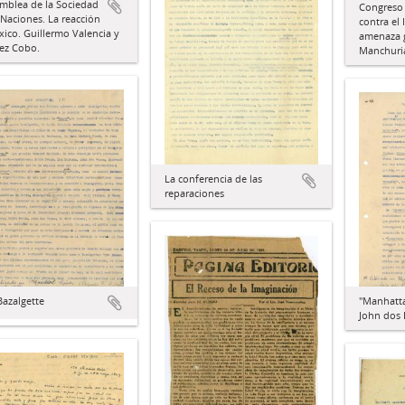
mblea de la Sociedad
Congreso 
 Naciones. La reacción
contra el
ico. Guillermo Valencia y
amenaza g
ez Cobo.
Manchuria
La conferencia de las
reparaciones
azalgette
"Manhatta
John dos 