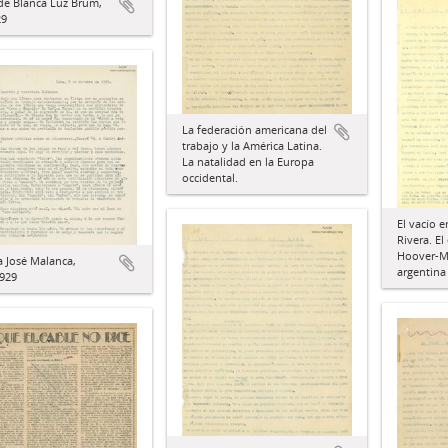
de Blanca Luz Brum,
29
La federación americana del
trabajo y la América Latina.
La natalidad en la Europa
occidental.
El vacío 
Rivera. E
Hoover-Ma
a José Malanca,
argentina
1929