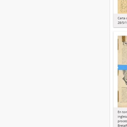
Carta 
28/5/
En tor
ingles
proces
Bretañ