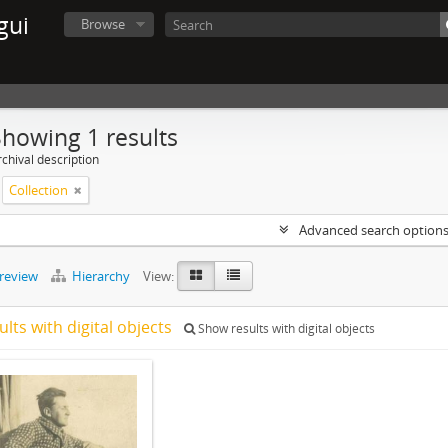
gui
Browse
Showing 1 results
chival description
Collection
Advanced search option
preview
Hierarchy
View:
ults with digital objects
Show results with digital objects