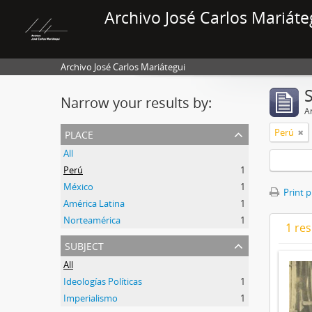
Archivo José Carlos Mariáte
Archivo José Carlos Mariátegui
Narrow your results by:
Ar
place
Perú
All
Perú
1
México
1
Print 
América Latina
1
Norteamérica
1
1 res
subject
All
Ideologías Políticas
1
Imperialismo
1