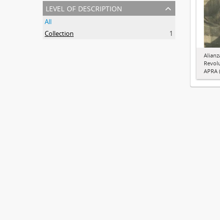
level of description
All
Collection
1
Alianz
Revol
APRA (