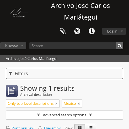
Archivo José Carlos
Mariátegui
Log in
Browse
Archivo José Carlos Mariátegui
Filters
Showing 1 results
Archival description
Only top-level descriptions
México
Advanced search options
Print preview
Hierarchy
View: