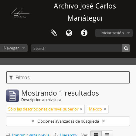
Archivo José Carlos
Mariátegui
Iniciar sesión
Navegar
Filtros
Mostrando 1 resultados
Descripción archivística
Sólo las descripciones de nivel superior
México
Opciones avanzadas de búsqueda
Imprimir vista previa
Hierarchy
Ver :