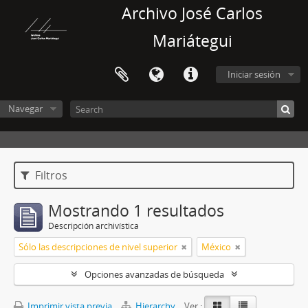
Archivo José Carlos
Mariátegui
Iniciar sesión
Navegar
Filtros
Mostrando 1 resultados
Descripción archivística
Sólo las descripciones de nivel superior
México
Opciones avanzadas de búsqueda
Imprimir vista previa
Hierarchy
Ver :