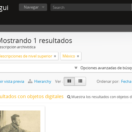
gui
Navegar
Mostrando 1 resultados
scripción archivística
descripciones de nivel superior
México
Opciones avanzadas de bús
r vista previa
Hierarchy
Ver :
Ordenar por:
Fecha 
ultados con objetos digitales
Muestra los resultados con objetos di