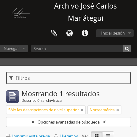
Archivo José Carlos
Mariátegui
Iniciar sesión
Navegar
Filtros
Mostrando 1 resultados
Descripción archivística
Sólo las descripciones de nivel superior
Norteamérica
Opciones avanzadas de búsqueda
Imprimir vista previa
Hierarchy
Ver :