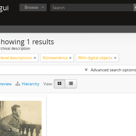
gui
Browse
Showing 1 results
chival description
level descriptions
Norteamérica
With digital objects
Advanced search option
preview
Hierarchy
View: