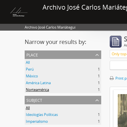
Archivo José Carlos Mariáte
Archivo José Carlos Mariátegui
Narrow your results by:
Ar
place
Only top-
All
Perú
1
México
1
Print 
América Latina
1
Norteamérica
1
subject
All
Ideologías Políticas
1
Imperialismo
1