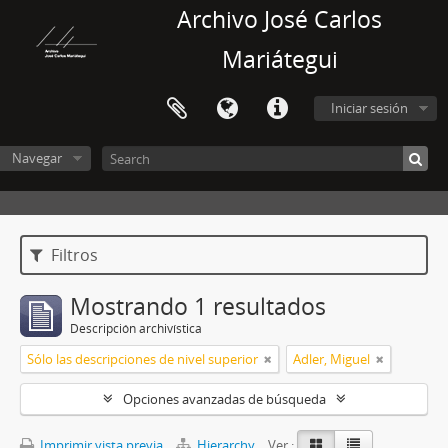
Archivo José Carlos
Mariátegui
Iniciar sesión
Navegar
Filtros
Mostrando 1 resultados
Descripción archivística
Sólo las descripciones de nivel superior
Adler, Miguel
Opciones avanzadas de búsqueda
Imprimir vista previa
Hierarchy
Ver :