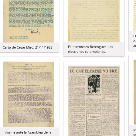
E
d
a
El intermezzo Berenguer. Las
Carta de César Miró, 21/11/1928
elecciones colombianas.
M
Informe ante la Asamblea de la
s