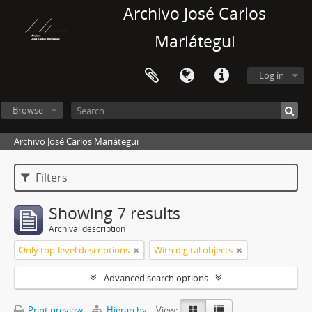
Archivo José Carlos
Mariátegui
Log in
Browse
Archivo José Carlos Mariátegui
Filters
Showing 7 results
Archival description
Only top-level descriptions
With digital objects
Advanced search options
Print preview
Hierarchy
View: