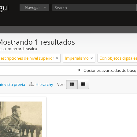
gui
Navegar
Mostrando 1 resultados
scripción archivística
descripciones de nivel superior
Imperialismo
Con objetos digitale
Opciones avanzadas de bús
r vista previa
Hierarchy
Ver :