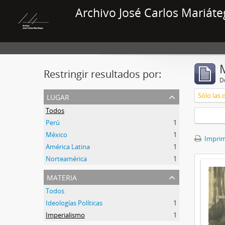
Archivo José Carlos Mariáte
Restringir resultados por:
De
lugar
Sólo las 
Todos
Perú
1
México
1
Imprimi
América Latina
1
Norteamérica
1
materia
Todos
Ideologías Políticas
1
Imperialismo
1