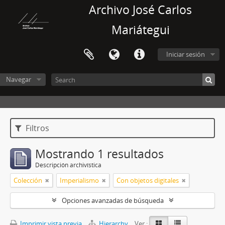
Archivo José Carlos
Mariátegui
Iniciar sesión
Navegar
Filtros
Mostrando 1 resultados
Descripción archivística
Colección
Imperialismo
Con objetos digitales
Opciones avanzadas de búsqueda
Imprimir vista previa
Hierarchy
Ver :