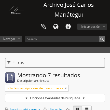
Archivo José Carlos
Mariátegui
Iniciar sesión
Navegar
Filtros
Mostrando 7 resultados
Descripción archivística
Sólo las descripciones de nivel superior
Opciones avanzadas de búsqueda
Imprimir vista previa
Hierarchy
Ver :