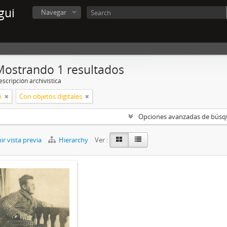
gui
Navegar
Mostrando 1 resultados
scripción archivística
n
Con objetos digitales
Opciones avanzadas de bús
r vista previa
Hierarchy
Ver :