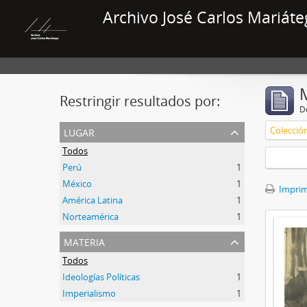
Archivo José Carlos Mariáte
Restringir resultados por:
De
lugar
Colecció
Todos
Perú
1
México
1
Imprimi
América Latina
1
Norteamérica
1
materia
Todos
Ideologías Políticas
1
Imperialismo
1