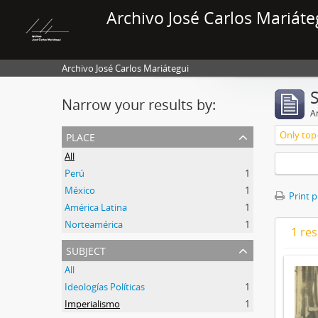
Archivo José Carlos Mariáte
Archivo José Carlos Mariátegui
Narrow your results by:
Ar
place
Only top-
All
Perú
1
México
1
Print 
América Latina
1
Norteamérica
1
1 res
subject
All
Ideologías Políticas
1
Imperialismo
1