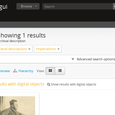
gui
Browse
Showing 1 results
chival description
level descriptions
Imperialismo
Advanced search option
preview
Hierarchy
View:
ults with digital objects
Show results with digital objects