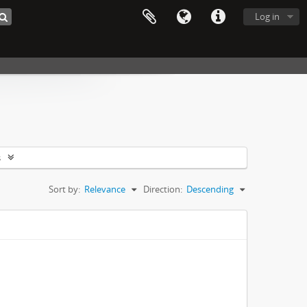
Log in
s
Sort by:
Relevance
Direction:
Descending