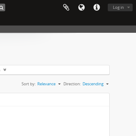
Log in
s
Sort by:
Relevance
Direction:
Descending