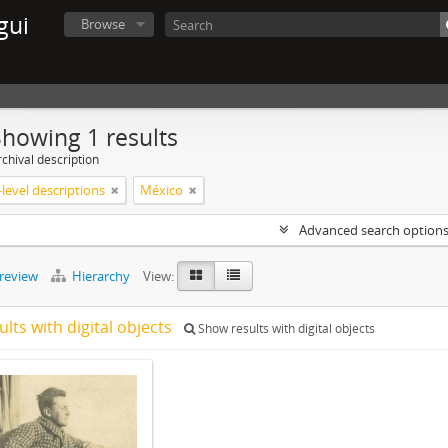
gui
Browse
Showing 1 results
chival description
level descriptions
México
Advanced search option
preview
Hierarchy
View:
ults with digital objects
Show results with digital objects