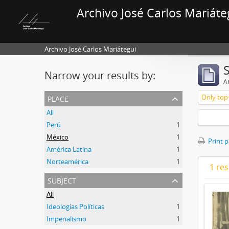
Archivo José Carlos Mariáte
Archivo José Carlos Mariátegui
Narrow your results by:
Ar
place
Only top-
All
Perú
1
México
1
Print 
América Latina
1
Norteamérica
1
1 res
subject
All
Ideologías Políticas
1
Imperialismo
1