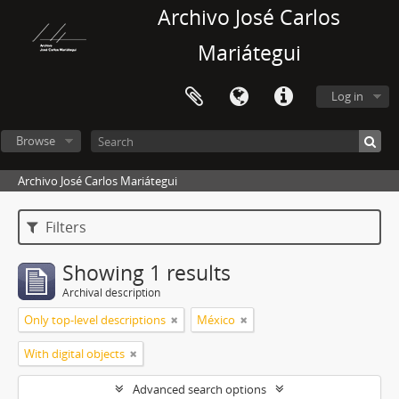
Archivo José Carlos
Mariátegui
Log in
Browse
Archivo José Carlos Mariátegui
Filters
Showing 1 results
Archival description
Only top-level descriptions
México
With digital objects
Advanced search options