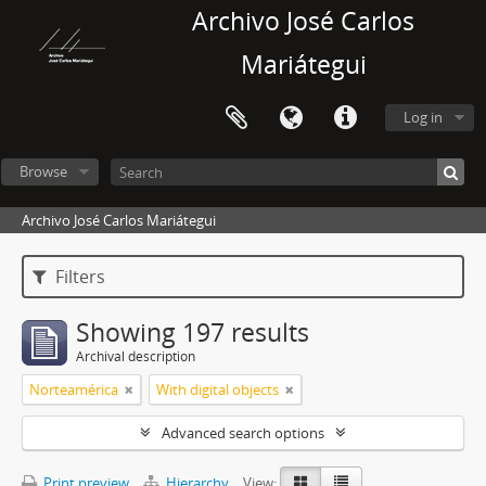
Archivo José Carlos
Mariátegui
Log in
Browse
Archivo José Carlos Mariátegui
Filters
Showing 197 results
Archival description
Norteamérica
With digital objects
Advanced search options
Print preview
Hierarchy
View: