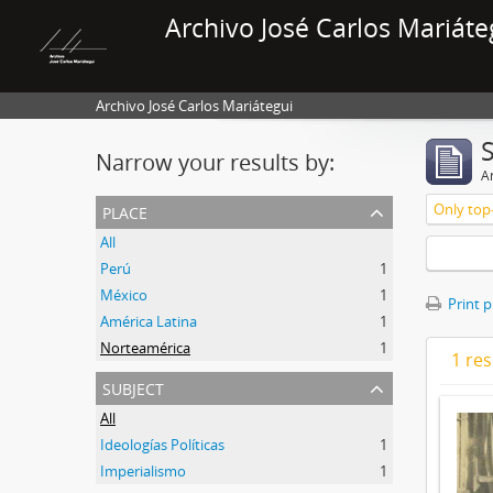
Archivo José Carlos Mariáte
Archivo José Carlos Mariátegui
Narrow your results by:
Ar
place
Only top-
All
Perú
1
México
1
Print 
América Latina
1
Norteamérica
1
1 res
subject
All
Ideologías Políticas
1
Imperialismo
1