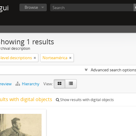
gui
Browse
Showing 1 results
chival description
level descriptions
Norteamérica
Advanced search option
preview
Hierarchy
View:
ults with digital objects
Show results with digital objects