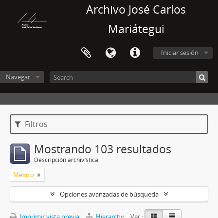
Archivo José Carlos
Mariátegui
Iniciar sesión
Navegar
Filtros
Mostrando 103 resultados
Descripción archivística
México
Opciones avanzadas de búsqueda
Imprimir vista previa
Hierarchy
Ver :