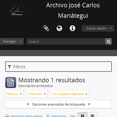
Archivo José Carlos
Mariátegui
Iniciar sesión
Navegar
Filtros
Mostrando 1 resultados
Descripción archivística
México
Colección
Con objetos digitales
Opciones avanzadas de búsqueda
Imprimir vista previa
Hierarchy
Ver :