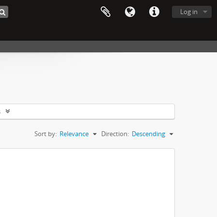
Log in
s
Sort by:
Relevance
Direction:
Descending