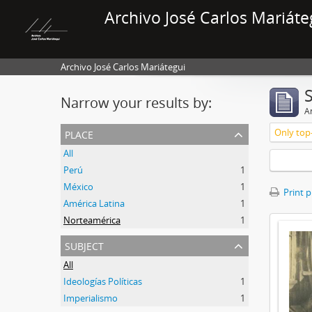
Archivo José Carlos Mariáte
Archivo José Carlos Mariátegui
Narrow your results by:
Ar
place
Only top-
All
Perú
1
México
1
Print 
América Latina
1
Norteamérica
1
subject
All
Ideologías Políticas
1
Imperialismo
1