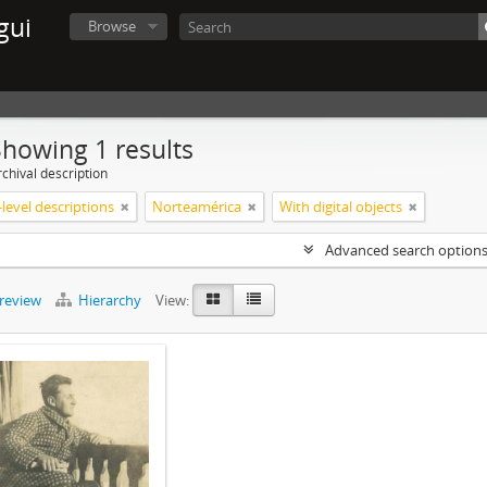
gui
Browse
Showing 1 results
chival description
level descriptions
Norteamérica
With digital objects
Advanced search option
preview
Hierarchy
View: