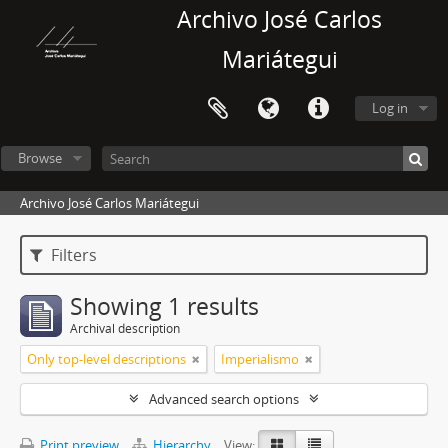
Archivo José Carlos
Mariátegui
Log in
Browse
Archivo José Carlos Mariátegui
Filters
Showing 1 results
Archival description
Only top-level descriptions
Imperialismo
Advanced search options
Print preview
Hierarchy
View: