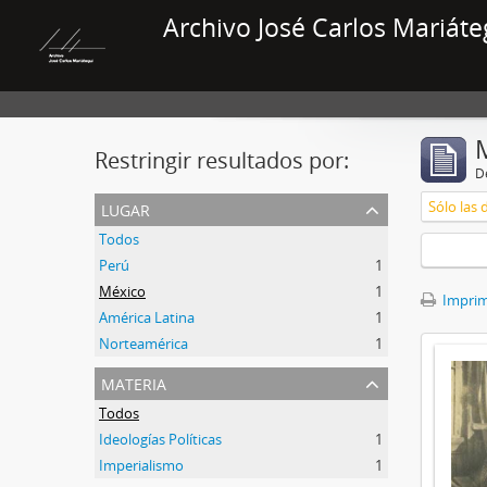
Archivo José Carlos Mariáte
Restringir resultados por:
De
lugar
Sólo las 
Todos
Perú
1
México
1
Imprimi
América Latina
1
Norteamérica
1
materia
Todos
Ideologías Políticas
1
Imperialismo
1