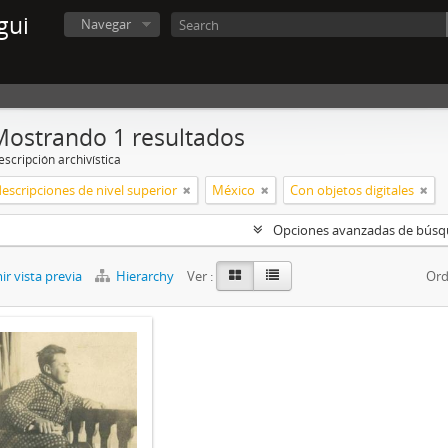
gui
Navegar
Mostrando 1 resultados
scripción archivística
descripciones de nivel superior
México
Con objetos digitales
Opciones avanzadas de bús
r vista previa
Hierarchy
Ver :
Ord