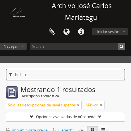
Archivo José Carlos
Mariátegui
Iniciar sesión
Navegar
Filtros
Mostrando 1 resultados
Descripción archivística
Sólo las descripciones de nivel superior
México
Opciones avanzadas de búsqueda
Imprimir vista previa
Hierarchy
Ver :