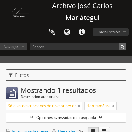
Archivo José Carlos
Mariátegui
Iniciar sesión
Navegar
Filtros
Mostrando 1 resultados
Descripción archivística
Sólo las descripciones de nivel superior
Norteamérica
Opciones avanzadas de búsqueda
Imprimir vista previa
Hierarchy
Ver :