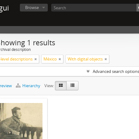
gui
Browse
Showing 1 results
chival description
level descriptions
México
With digital objects
Advanced search option
preview
Hierarchy
View: