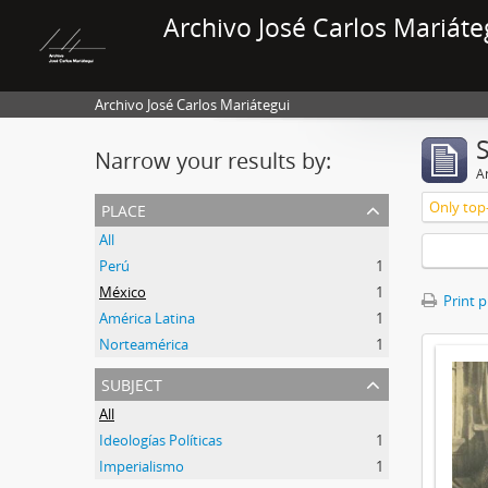
Archivo José Carlos Mariáte
Archivo José Carlos Mariátegui
Narrow your results by:
Ar
place
Only top-
All
Perú
1
México
1
Print 
América Latina
1
Norteamérica
1
subject
All
Ideologías Políticas
1
Imperialismo
1