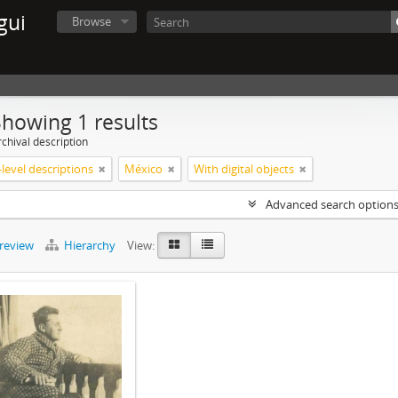
gui
Browse
Showing 1 results
chival description
level descriptions
México
With digital objects
Advanced search option
preview
Hierarchy
View: