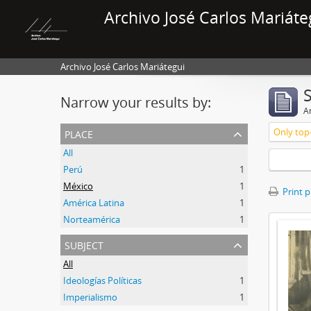
Archivo José Carlos Mariáte
Archivo José Carlos Mariátegui
Narrow your results by:
Ar
place
Only top-
All
Perú
1
México
1
Print 
América Latina
1
Norteamérica
1
subject
All
Ideologías Políticas
1
Imperialismo
1